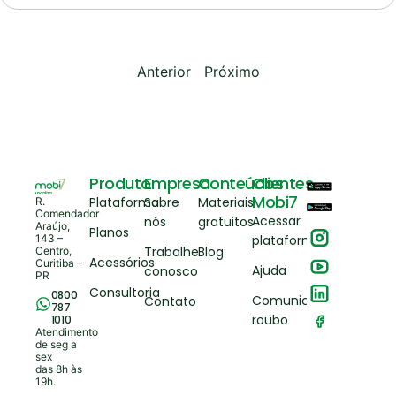
Anterior
Próximo
Produto
Empresa
Conteúdos
Clientes
Mobi7
Plataforma
Sobre
Materiais
R.
Comendador
Acessar
nós
gratuitos
Araújo,
Planos
143 –
plataforma
Trabalhe
Blog
Centro,
Acessórios
Curitiba –
Ajuda
conosco
PR
Consultoria
0800
Comunicar
Contato
787
roubo
1010
Atendimento
de seg a
sex
das 8h às
19h.