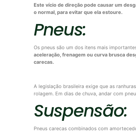
Este vício de direção
pode
causar um desg
o normal, para evitar que ela estoure.
Pneus:
Os pneus são um dos itens mais importantes
a
celeraç
ão
, frenage
m
ou curva brusca
des
carecas.
A legislação brasileira exige que as ranhur
rolagem. Em dias de chuva, andar com pneus
Suspensão:
Pneus carecas combinados com amortecedor