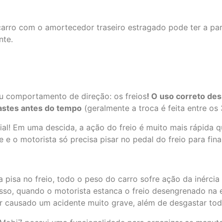
arro com o amortecedor traseiro estragado pode ter a part
nte.
u comportamento de direção: os freios
! O
uso correto d
es
gastes antes do tempo
(geralmente a troca é feita entre os
al! Em uma descida, a ação do freio é muito mais rápida q
e o motorista só precisa pisar no pedal do freio para final
isa no freio, todo o peso do carro sofre ação da inércia e
 isso, quando o motorista estanca o freio desengrenado na e
ter causado um acidente muito grave, além de desgastar to