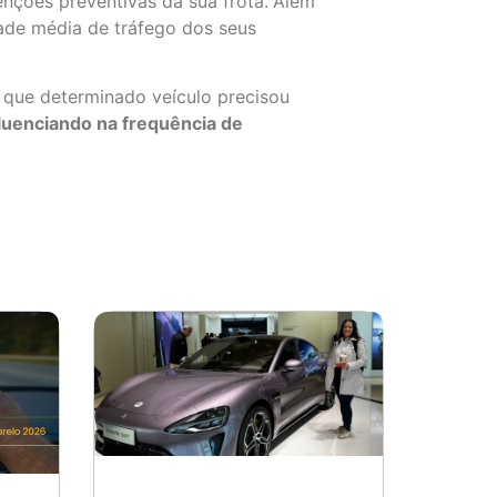
nções preventivas da sua frota.
Além
dade média de tráfego dos seus
 que determinado veículo precisou
fluenciando
na frequência de