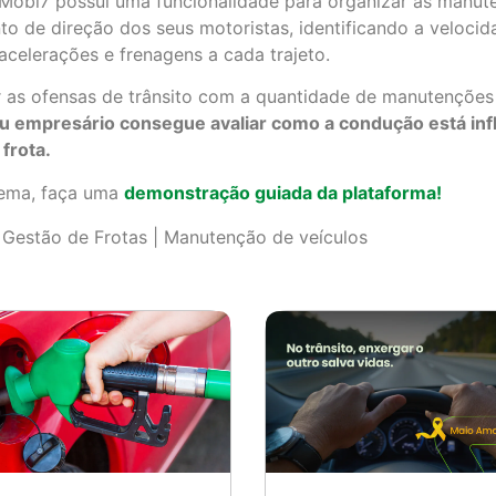
obi7 possui uma funcionalidade para organizar as manute
to de direção dos seus motoristas, identificando a veloci
acelerações e frenagens a cada trajeto.
r as ofensas de trânsito com a quantidade de manutenções
 ou empresário consegue
avaliar como a condução está in
frota.
tema, faça uma
demonstração guiada da plataforma!
 | Gestão de Frotas | Manutenção de veículos