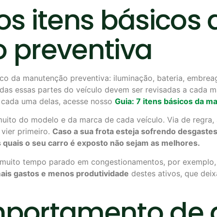
s itens básicos 
 preventiva
ico da manutenção preventiva: iluminação, bateria, embreage
Todas essas partes do veículo devem ser revisadas a cada 
e cada uma delas, acesse nosso
Guia
:
7 itens básicos da m
uito do modelo e da marca de cada veículo. Via de regra, 
vier primeiro.
Caso a sua frota esteja sofrendo desgaste
s quais o
seu
carro é exposto não sejam as melhores.
ar muito tempo parado em congestionamentos, por exemplo
ais gastos e
menos produtividade
destes ativos, que dei
portamento de d