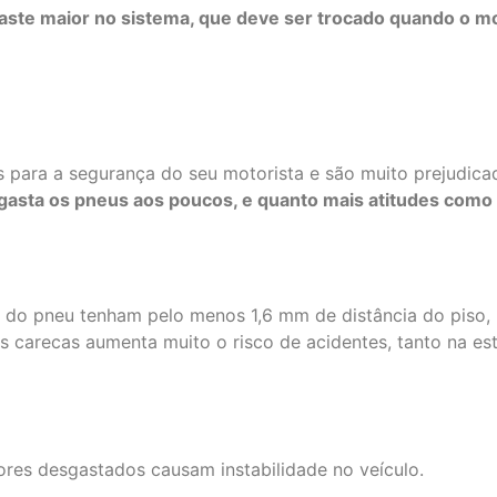
aste maior n
o
sistema
, que deve ser
trocado quando
o mo
 para a segurança do seu motorista e são muito prejudicad
gasta
os pneus
aos poucos
, e quanto mais
atitudes como
as do pneu tenham pelo menos 1,6 mm de distância do piso, 
 carecas aumenta muito o risco de acidentes, tanto na e
es desgastados causam instabilidade no veículo.