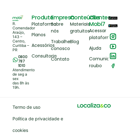
Produto
Empresa
Conteúdos
Clientes
Mobi7
Plataforma
Sobre
Materiais
R.
Comendador
Acessar
nós
gratuitos
Araújo,
Planos
143 –
plataforma
Trabalhe
Blog
Centro,
Acessórios
Curitiba –
Ajuda
conosco
PR
Consultoria
0800
Comunicar
Contato
787
roubo
1010
Atendimento
de seg a
sex
das 8h às
19h.
Termo de uso
Política de privacidade e
cookies