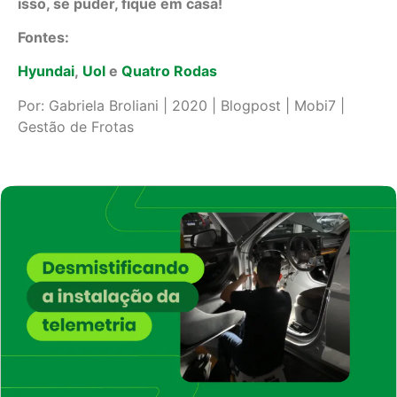
isso, se puder, fique em casa!
Fontes:
Hyundai
,
Uol
e
Quatro Rodas
Por: Gabriela Broliani | 2020 | Blogpost | Mobi7 |
Gestão de Frotas