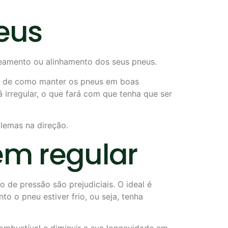
neus
nceamento ou alinhamento dos seus pneus.
rte de como manter os pneus em boas
irregular, o que fará com que tenha que ser
blemas na direção.
em regular
 de pressão são prejudiciais. O ideal é
o o pneu estiver frio, ou seja, tenha
mbustível e diminuir a sua longevidade em