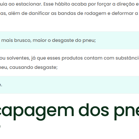
recapagem dos p
?