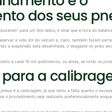
inhamento e o
nto dos seus p
 “puxando” para um dos lados, é sinal que é hora do bala
eservar a vida útil do veículo e, claro, também fazem pa
do a suspensão está desalinhada, o desgaste no pneu será 
ento a cada 10 mil quilômetros, ou antes, se notar os pro
 para a calibrag
eus é a calibragem, já que tanto a falta quanto o excesso
que o procedimento seja realizado preferencialmente enquant
 desgastar mais as suas bordas, aumentar o consumo de co