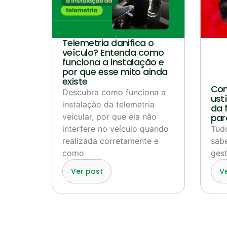
Telemetria danifica o
veículo? Entenda como
funciona a instalação e
por que esse mito ainda
existe
Com
Descubra como funciona a
ustí
instalação da telemetria
da 
veicular, por que ela não
par
interfere no veículo quando
Tud
realizada corretamente e
sabe
como
gest
Ver post
V