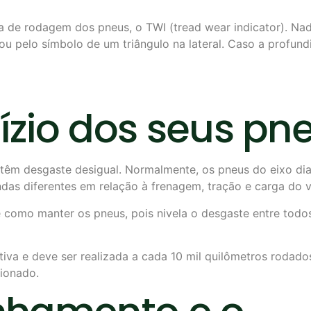
da de rodagem dos pneus, o TWI (tread wear indicator). Na
 ou pelo símbolo de um triângulo na lateral. Caso a profu
dízio dos seus p
o têm desgaste desigual. Normalmente, os pneus do eixo di
as diferentes em relação à frenagem, tração e carga do v
 como manter os pneus, pois nivela o desgaste entre todos
va e deve ser realizada a cada 10 mil quilômetros rodad
acionado.