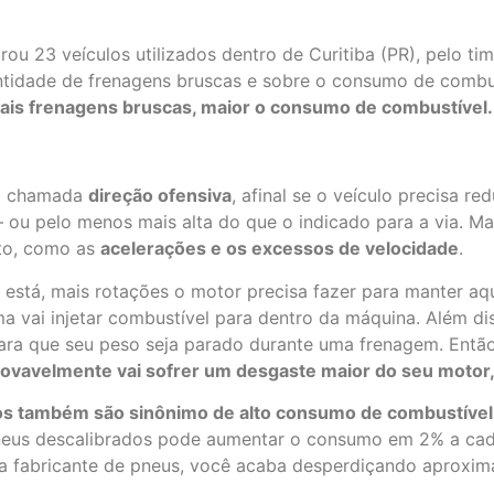
ou 23 veículos utilizados dentro de Curitiba (PR), pelo t
tidade de frenagens bruscas e sobre o consumo de combus
ais frenagens bruscas, maior o consumo de combustível.
da chamada
direção ofensiva
, afinal se o veículo precisa r
e – ou pelo menos mais alta do que o indicado para a via.
ito, como as
acelerações e os excessos de velocidade
.
está, mais rotações o motor precisa fazer para manter aqu
ma vai injetar combustível para dentro da máquina. Além d
ara que seu peso seja parado durante uma frenagem. Entã
vavelmente vai sofrer um desgaste maior do seu motor, 
os também são sinônimo de alto consumo de combustível
us descalibrados pode aumentar o consumo em 2% a cada t
 a fabricante de pneus, você acaba desperdiçando aproxima