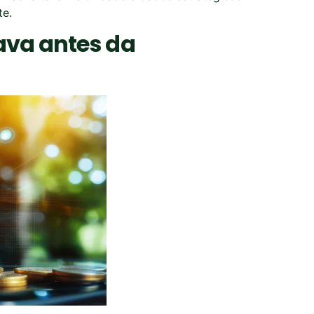
te.
ava antes da