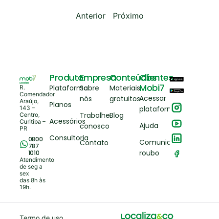
Anterior
Próximo
Produto
Empresa
Conteúdos
Clientes
Mobi7
Plataforma
Sobre
Materiais
R.
Comendador
Acessar
nós
gratuitos
Araújo,
Planos
143 –
plataforma
Trabalhe
Blog
Centro,
Acessórios
Curitiba –
Ajuda
conosco
PR
Consultoria
0800
Comunicar
Contato
787
roubo
1010
Atendimento
de seg a
sex
das 8h às
19h.
Termo de uso